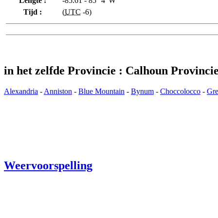
Lengte :
-85.61 - 85° 4' W
Tijd :
(
UTC
-6)
in het zelfde Provincie : Calhoun Provinci
Alexandria
-
Anniston
-
Blue Mountain
-
Bynum
-
Choccolocco
-
Gr
Weervoorspelling