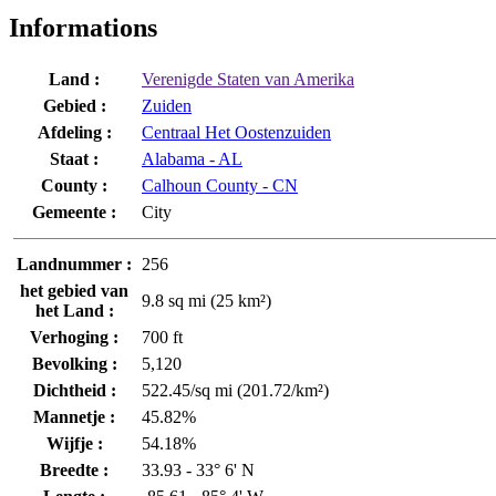
Informations
Land :
Verenigde Staten van Amerika
Gebied :
Zuiden
Afdeling :
Centraal Het Oostenzuiden
Staat :
Alabama - AL
County :
Calhoun County - CN
Gemeente :
City
Landnummer :
256
het gebied van
9.8 sq mi (25 km²)
het Land :
Verhoging :
700 ft
Bevolking :
5,120
Dichtheid :
522.45/sq mi (201.72/km²)
Mannetje :
45.82%
Wijfje :
54.18%
Breedte :
33.93 - 33° 6' N