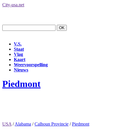
City-usa.net
V.S.
Staat
Vlag
Kaart
Weervoorspelling
Nieuws
Piedmont
USA
/
Alabama
/
Calhoun Provincie
/
Piedmont