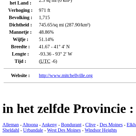
2.3 sq mi (6 km²)
het Land :
Verhoging :
971 ft
Bevolking :
1,715
Dichtheid :
745.65/sq mi (287.90/km²)
Mannetje :
48.86%
Wijfje :
51.14%
Breedte :
41.67 - 41° 4' N
Lengte :
-93.36 - 93° 2' W
Tijd :
(
UTC
-6)
Website :
http://www.mitchellville.org
in het zelfde Provincie 
Alleman
-
Altoona
-
Ankeny
-
Bondurant
-
Clive
-
Des Moines
-
Elkh
Sheldahl
-
Urbandale
-
West Des Moines
-
Windsor Heights