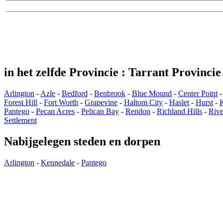
in het zelfde Provincie : Tarrant Provincie
Arlington
-
Azle
-
Bedford
-
Benbrook
-
Blue Mound
-
Center Point
Forest Hill
-
Fort Worth
-
Grapevine
-
Haltom City
-
Haslet
-
Hurst
-
K
Pantego
-
Pecan Acres
-
Pelican Bay
-
Rendon
-
Richland Hills
-
Rive
Settlement
Nabijgelegen steden en dorpen
Arlington
-
Kennedale
-
Pantego