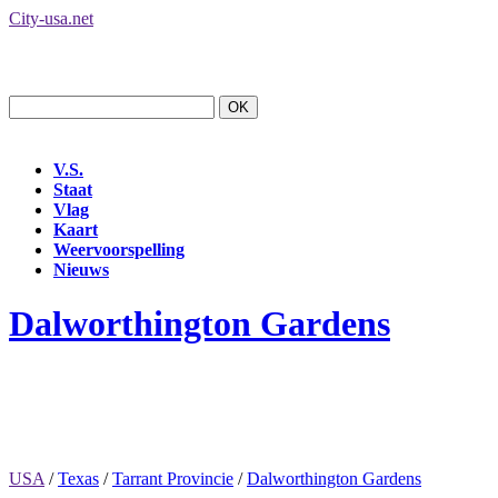
City-usa.net
V.S.
Staat
Vlag
Kaart
Weervoorspelling
Nieuws
Dalworthington Gardens
USA
/
Texas
/
Tarrant Provincie
/
Dalworthington Gardens