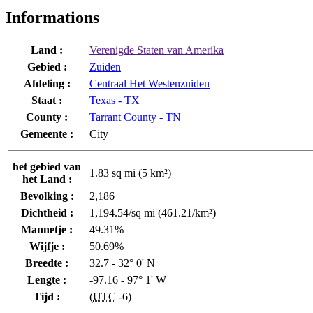
Informations
Land :
Verenigde Staten van Amerika
Gebied :
Zuiden
Afdeling :
Centraal Het Westenzuiden
Staat :
Texas - TX
County :
Tarrant County - TN
Gemeente :
City
het gebied van
1.83 sq mi (5 km²)
het Land :
Bevolking :
2,186
Dichtheid :
1,194.54/sq mi (461.21/km²)
Mannetje :
49.31%
Wijfje :
50.69%
Breedte :
32.7 - 32° 0' N
Lengte :
-97.16 - 97° 1' W
Tijd :
(
UTC
-6)