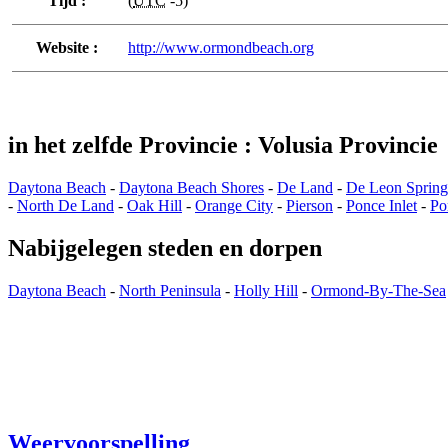
Tijd :
(
UTC
-5)
Website :
http://www.ormondbeach.org
in het zelfde Provincie : Volusia Provincie
Daytona Beach
-
Daytona Beach Shores
-
De Land
-
De Leon Spring
-
North De Land
-
Oak Hill
-
Orange City
-
Pierson
-
Ponce Inlet
-
Po
Nabijgelegen steden en dorpen
Daytona Beach
-
North Peninsula
-
Holly Hill
-
Ormond-By-The-Sea
Weervoorspelling