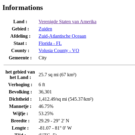
Informations
Land :
Verenigde Staten van Amerika
Gebied :
Zuiden
Afdeling :
Zuid-Atlantische Oceaan
Staat :
Florida - FL
County :
Volusia County - VO
Gemeente :
City
het gebied van
25.7 sq mi (67 km²)
het Land :
Verhoging :
6 ft
Bevolking :
36,301
Dichtheid :
1,412.49/sq mi (545.37/km²)
Mannetje :
46.75%
Wijfje :
53.25%
Breedte :
29.29 - 29° 2' N
Lengte :
-81.07 - 81° 0' W