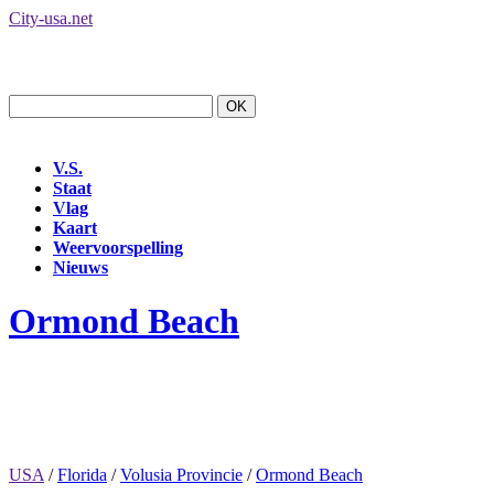
City-usa.net
V.S.
Staat
Vlag
Kaart
Weervoorspelling
Nieuws
Ormond Beach
USA
/
Florida
/
Volusia Provincie
/
Ormond Beach