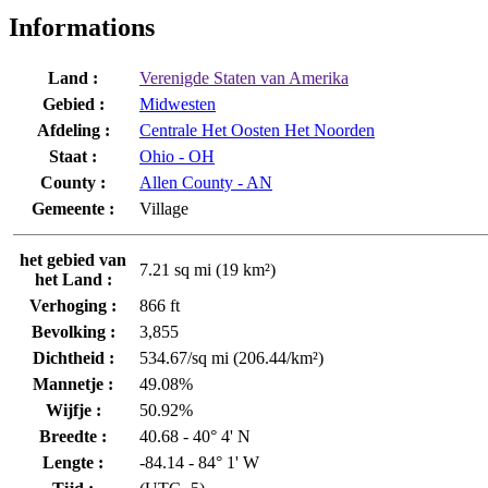
Informations
Land :
Verenigde Staten van Amerika
Gebied :
Midwesten
Afdeling :
Centrale Het Oosten Het Noorden
Staat :
Ohio - OH
County :
Allen County - AN
Gemeente :
Village
het gebied van
7.21 sq mi (19 km²)
het Land :
Verhoging :
866 ft
Bevolking :
3,855
Dichtheid :
534.67/sq mi (206.44/km²)
Mannetje :
49.08%
Wijfje :
50.92%
Breedte :
40.68 - 40° 4' N
Lengte :
-84.14 - 84° 1' W