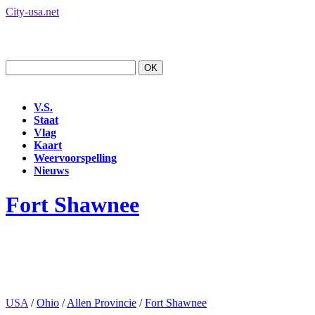
City-usa.net
V.S.
Staat
Vlag
Kaart
Weervoorspelling
Nieuws
Fort Shawnee
USA
/
Ohio
/
Allen Provincie
/
Fort Shawnee