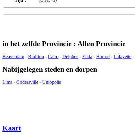
Tijd :
(
UTC
-5)
in het zelfde Provincie : Allen Provincie
Beaverdam
-
Bluffton
-
Cairo
-
Delphos
-
Elida
-
Harrod
-
Lafayette
Nabijgelegen steden en dorpen
Lima
-
Cridersville
-
Uniopolis
Kaart