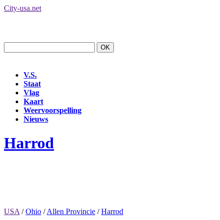
City-usa.net
V.S.
Staat
Vlag
Kaart
Weervoorspelling
Nieuws
Harrod
USA
/
Ohio
/
Allen Provincie
/
Harrod