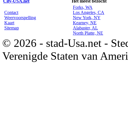
City-USA.net
Het meest bezocht
Forks, WA
Contact
Los Angeles, CA
Weervoorspelling
New York, NY
Kaart
Kearney, NE
Sitemap
Alabaster, AL
North Platte, NE
© 2026 - stad-Usa.net - Ste
Verenigde Staten van Amer