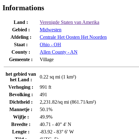
Informations
Land :
Verenigde Staten van Amerika
Gebied :
Midwesten
Afdeling :
Centrale Het Oosten Het Noorden
Staat :
Ohio - OH
County :
Allen County - AN
Gemeente :
Village
het gebied van
0.22 sq mi (1 km²)
het Land :
Verhoging :
991 ft
Bevolking :
491
Dichtheid :
2,231.82/sq mi (861.71/km²)
Mannetje :
50.1%
Wijfje :
49.9%
Breedte :
40.71 - 40° 4' N
Lengte :
-83.92 - 83° 6' W