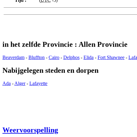
Tijd :
(
UTC
-5)
in het zelfde Provincie : Allen Provincie
Beaverdam
-
Bluffton
-
Cairo
-
Delphos
-
Elida
-
Fort Shawnee
-
Lafa
Nabijgelegen steden en dorpen
Ada
-
Alger
-
Lafayette
Weervoorspelling