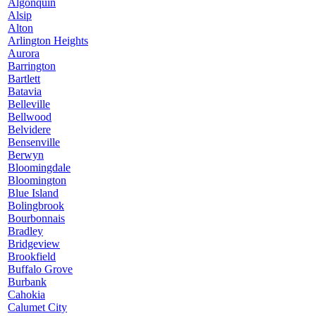
Algonquin
Alsip
Alton
Arlington Heights
Aurora
Barrington
Bartlett
Batavia
Belleville
Bellwood
Belvidere
Bensenville
Berwyn
Bloomingdale
Bloomington
Blue Island
Bolingbrook
Bourbonnais
Bradley
Bridgeview
Brookfield
Buffalo Grove
Burbank
Cahokia
Calumet City