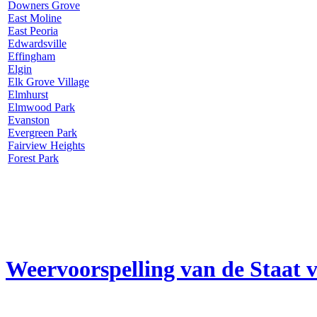
Downers Grove
East Moline
East Peoria
Edwardsville
Effingham
Elgin
Elk Grove Village
Elmhurst
Elmwood Park
Evanston
Evergreen Park
Fairview Heights
Forest Park
Weervoorspelling van de Staat v