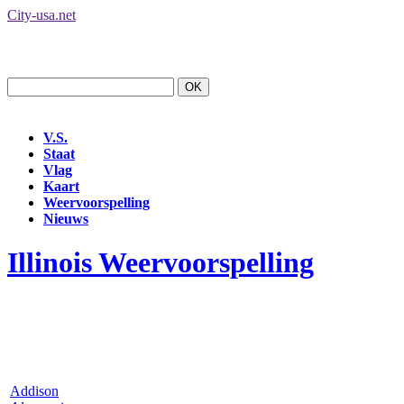
City-usa.net
V.S.
Staat
Vlag
Kaart
Weervoorspelling
Nieuws
Illinois Weervoorspelling
Addison