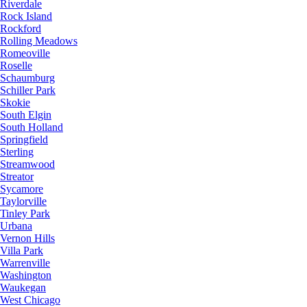
Riverdale
Rock Island
Rockford
Rolling Meadows
Romeoville
Roselle
Schaumburg
Schiller Park
Skokie
South Elgin
South Holland
Springfield
Sterling
Streamwood
Streator
Sycamore
Taylorville
Tinley Park
Urbana
Vernon Hills
Villa Park
Warrenville
Washington
Waukegan
West Chicago