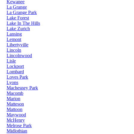
Kewanee
La Grange
La Grange Park
Lake Forest
Lake In The Hills
Lake Zurich
Lansing
Lemont
Libertyville
Lincoln
Lincolnwood
Lisle
Lockport
Lombard
Loves Park
Lyons
Machesney Park
Macomb
Marion
Matteson
Mattoon
Maywood
McHenry
Melrose Park
Midlothian