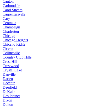
Canton
Carbondale
Carol Stream
Carpentersville
Cary
Centralia
Champaign
Charleston
Chicago
Chicago Heights
Chicago Ridge
Cicero
Collinsville
Country Club Hills
Crest Hill
Crestwood
Crystal Lake
Danville
Darien
Decatur
Deerfield
DeKalb
Des Plaines
Dixon
Dolton