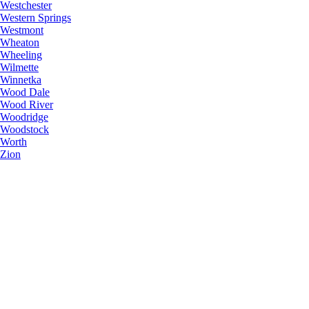
Westchester
Western Springs
Westmont
Wheaton
Wheeling
Wilmette
Winnetka
Wood Dale
Wood River
Woodridge
Woodstock
Worth
Zion