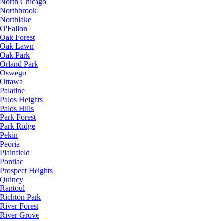
North Chicago
Northbrook
Northlake
O'Fallon
Oak Forest
Oak Lawn
Oak Park
Orland Park
Oswego
Ottawa
Palatine
Palos Heights
Palos Hills
Park Forest
Park Ridge
Pekin
Peoria
Plainfield
Pontiac
Prospect Heights
Quincy
Rantoul
Richton Park
River Forest
River Grove