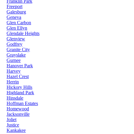
Franklin Park
Freeport
Galesburg
Geneva
Glen Carbon
Glen Ellyn
Glendale Heights
Glenview
Godfrey
Granite City
Grayslake
Gurnee
Hanover Park
Harvey
Hazel Crest
Herrin
Hickory Hills
Highland Park
Hinsdale
Hoffman Estates
Homewood
Jacksonville
Joliet
Justice
Kankakee