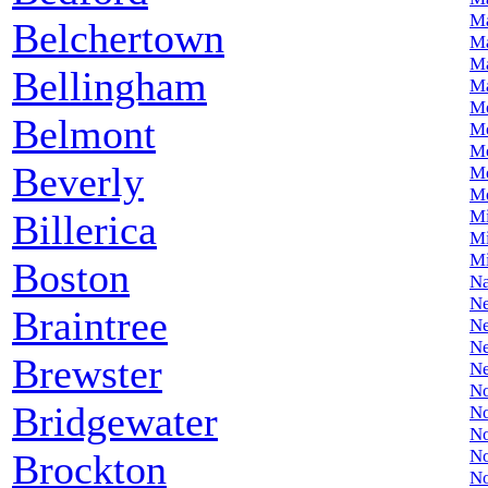
M
Belchertown
Ma
M
Bellingham
M
Me
Belmont
M
M
Beverly
Me
M
Mi
Billerica
Mi
Mi
Boston
Na
N
Braintree
N
N
Brewster
N
No
Bridgewater
No
No
No
Brockton
N