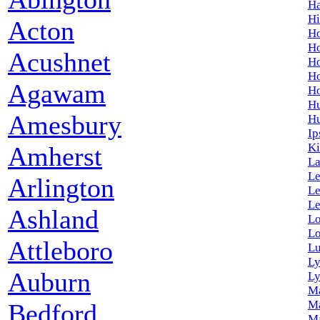
Ha
H
Acton
Ho
H
Acushnet
Ho
H
Agawam
Ho
H
Amesbury
Hu
Ip
Ki
Amherst
L
Le
Arlington
Le
Le
Ashland
L
Lo
Attleboro
L
L
Auburn
Ly
M
Ma
Bedford
Ma