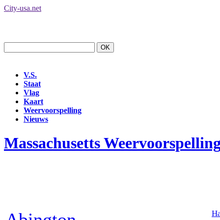
City-usa.net
V.S.
Staat
Vlag
Kaart
Weervoorspelling
Nieuws
Massachusetts Weervoorspellin
H
Abington