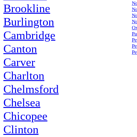
No
Brookline
No
No
Burlington
N
Ox
Cambridge
Pa
P
Canton
P
Pe
Carver
Charlton
Chelmsford
Chelsea
Chicopee
Clinton