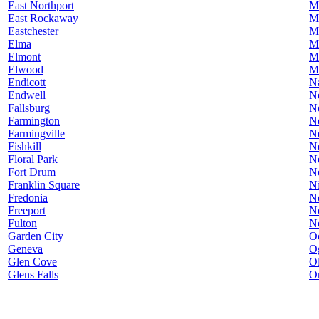
East Northport
Mi
East Rockaway
Mi
Eastchester
M
Elma
M
Elmont
M
Elwood
M
Endicott
N
Endwell
N
Fallsburg
N
Farmington
N
Farmingville
N
Fishkill
N
Floral Park
N
Fort Drum
N
Franklin Square
Ni
Fredonia
N
Freeport
N
Fulton
N
Garden City
O
Geneva
O
Glen Cove
O
Glens Falls
O