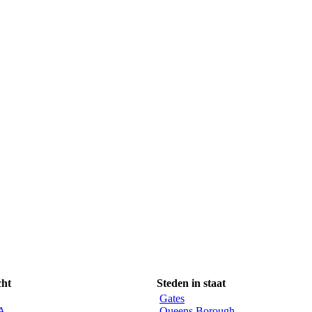
cht
Steden in staat
Gates
CA
Queens Borough