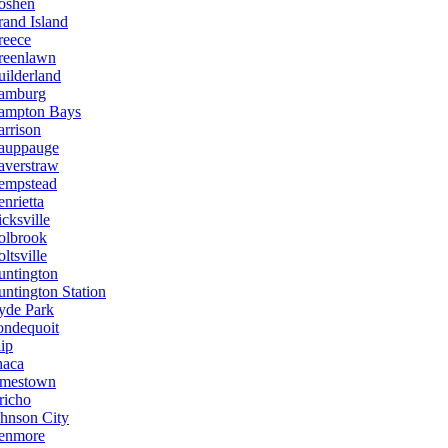
oshen
and Island
reece
reenlawn
ilderland
amburg
ampton Bays
rrison
auppauge
averstraw
empstead
nrietta
cksville
olbrook
ltsville
untington
ntington Station
yde Park
ondequoit
lip
haca
amestown
richo
hnson City
enmore