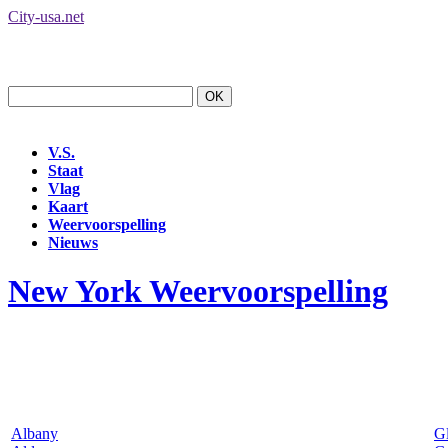
City-usa.net
V.S.
Staat
Vlag
Kaart
Weervoorspelling
Nieuws
New York Weervoorspelling
Albany
Gl