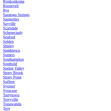
Ronkonkoma
Roosevelt
Rye
Saratoga Springs
Saugerties
Sayville
Scarsdale
Schenectady
Seaford
Selden
Shirley
Smithtown
Somers
Southampton
Southold
Spring Valley
Stony Brook
Stony Point
Suffern
Syosset
Syracuse
Tarrytown
Terryville
Tonawanda
Troy