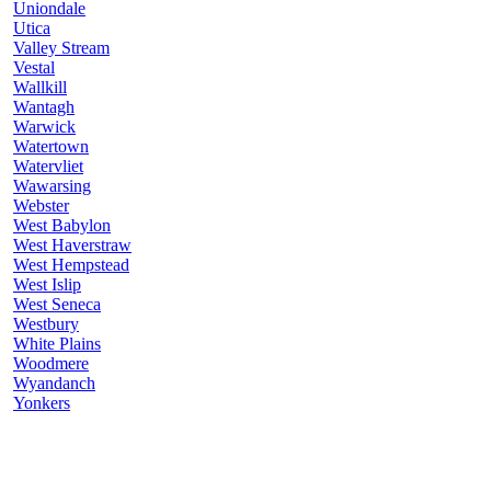
Uniondale
Utica
Valley Stream
Vestal
Wallkill
Wantagh
Warwick
Watertown
Watervliet
Wawarsing
Webster
West Babylon
West Haverstraw
West Hempstead
West Islip
West Seneca
Westbury
White Plains
Woodmere
Wyandanch
Yonkers