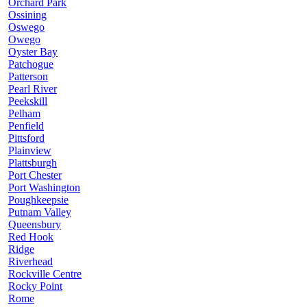
Orchard Park
Ossining
Oswego
Owego
Oyster Bay
Patchogue
Patterson
Pearl River
Peekskill
Pelham
Penfield
Pittsford
Plainview
Plattsburgh
Port Chester
Port Washington
Poughkeepsie
Putnam Valley
Queensbury
Red Hook
Ridge
Riverhead
Rockville Centre
Rocky Point
Rome