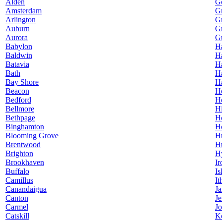
Alden
G
Amsterdam
Gr
Arlington
G
Auburn
G
Aurora
Gu
Babylon
H
Baldwin
H
Batavia
Ha
Bath
H
Bay Shore
H
Beacon
H
Bedford
He
Bellmore
Hi
Bethpage
H
Binghamton
Ho
Blooming Grove
H
Brentwood
Hu
Brighton
H
Brookhaven
Ir
Buffalo
Is
Camillus
It
Canandaigua
J
Canton
Je
Carmel
Jo
Catskill
K