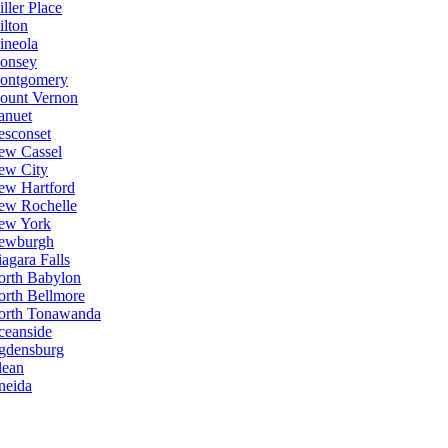
ller Place
lton
ineola
onsey
ontgomery
ount Vernon
anuet
esconset
ew Cassel
ew City
ew Hartford
ew Rochelle
ew York
ewburgh
agara Falls
orth Babylon
orth Bellmore
orth Tonawanda
ceanside
gdensburg
lean
neida