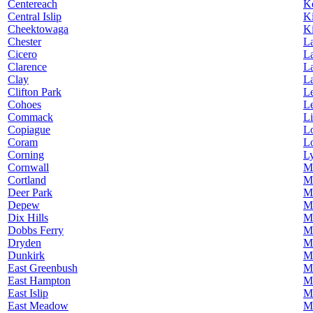
Centereach
K
Central Islip
K
Cheektowaga
K
Chester
L
Cicero
L
Clarence
La
Clay
L
Clifton Park
L
Cohoes
L
Commack
Li
Copiague
L
Coram
L
Corning
L
Cornwall
M
Cortland
M
Deer Park
Ma
Depew
M
Dix Hills
M
Dobbs Ferry
M
Dryden
Ma
Dunkirk
M
East Greenbush
M
East Hampton
Me
East Islip
M
East Meadow
M