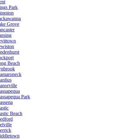
ent
ings Park
ingston
ackawanna
ake Grove
ncaster
ansing
evittown
ewiston
ndenhurst
ockport
ong Beach
ynbrook
amaroneck
anlius
norville
assapequa
assapequa Park
assena
stic
astic Beach
edford
lville
errick
iddletown