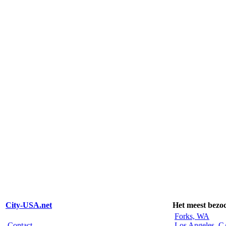
City-USA.net
Het meest bezo
Forks, WA
Contact
Los Angeles, 